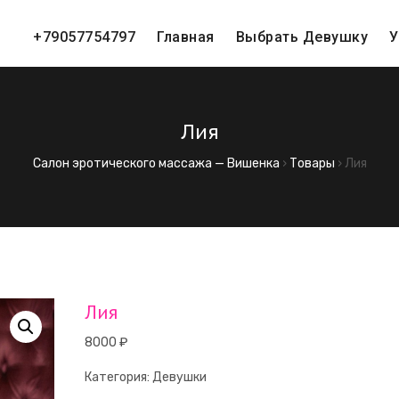
+79057754797
Главная
Выбрать Девушку
У
Лия
Салон эротического массажа — Вишенка
›
Товары
›
Лия
Лия
8000
₽
Категория:
Девушки