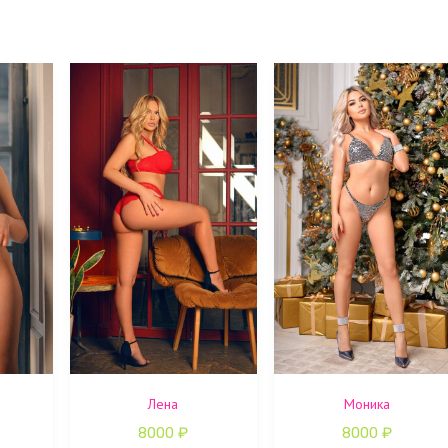
Лена
Моника
8000
₽
8000
₽