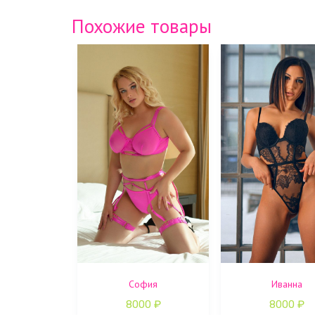
Похожие товары
София
Иванна
8000
₽
8000
₽