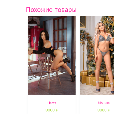
Похожие товары
Настя
Моника
8000
₽
8000
₽