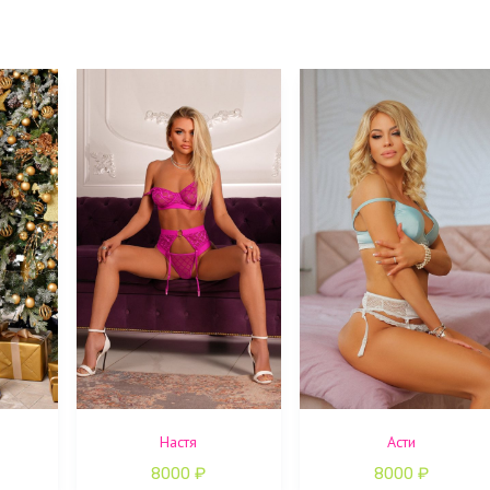
Настя
Асти
8000
₽
8000
₽