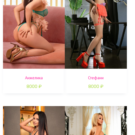
Анжелика
Стефани
8000
₽
8000
₽