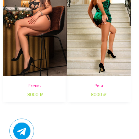
Есения
Рита
8000
₽
8000
₽