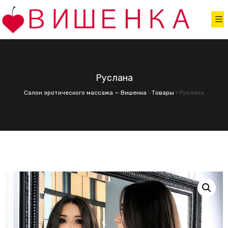
Руслана
Салон эротического массажа — Вишенка
›
Товары
›
Руслана