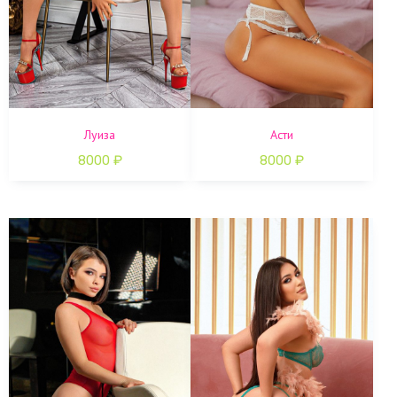
Луиза
Асти
8000
₽
8000
₽