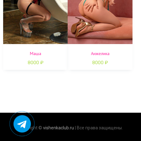
Маша
Анжелика
8000
₽
8000
₽
Copyright ©
vishenkaclub.ru
| Все права защищены.